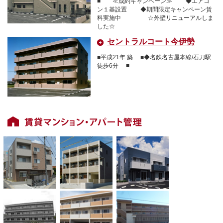
■ ≪成約キャンペーン≫ ◆エアコ
ン１基設置 ◆期間限定キャンペーン賃
料実施中 ☆外壁リニューアルしま
した☆
セントラルコート今伊勢
■平成21年 築 ■◆名鉄名古屋本線/石刀駅
徒歩6分 ■