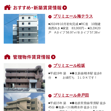
プリミエール海テラス
■2024年10月初旬完成 ■RC造 10階建
南西向き ■家賃 83,000円～ ■2LDK20
戸 Aタイプ 56.97㎡/Ｂタイプ 57.38㎡
プリミエール松坂
■平成19年 築 ■◆太多線/根本駅 徒歩8
分 ■ お値打ち 1ＬＤＫです！
プリミエール井戸田
■平成15年 築 ■◆名鉄常滑線/常滑駅 徒歩
45分 ◆知多バス/南樽水停 徒歩１2分