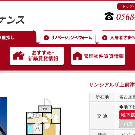
トップ
サンシアルザ上前津 (N
所在地
名古屋
◆地下
交 通
種別
マンシ