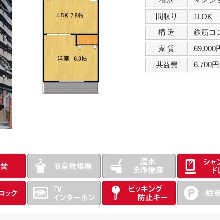
間取り
1LDK
構 造
鉄筋コ
家 賃
69,000
共益費
6,700円