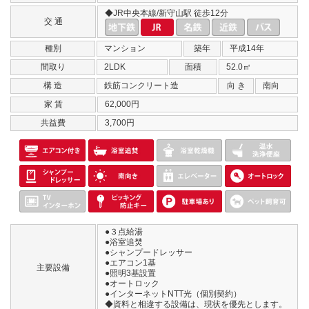
◆JR中央本線/新守山駅 徒歩12分
交 通
種別
マンション
築年
平成14年
間取り
2LDK
面積
52.0㎡
構 造
鉄筋コンクリート造
向 き
南向
家 賃
62,000円
共益費
3,700円
●３点給湯
●浴室追焚
●シャンプードレッサー
●エアコン1基
主要設備
●照明3基設置
●オートロック
●インターネットNTT光（個別契約）
◆資料と相違する設備は、現状を優先とします。