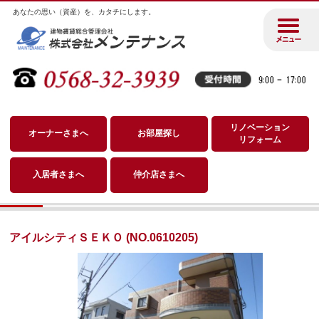
あなたの思い（資産）を、カタチにします。
リノベーション
オーナーさまへ
お部屋探し
リフォーム
入居者さまへ
仲介店さまへ
アイルシティＳＥＫＯ (NO.0610205)