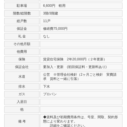
駐車場
6,600円 軽用
階数/総階数
3階/3階建
総戸数
11戸
保証金
修繕費75,000円
礼 金
なし
その他月額
他費用
保険
賃貸住宅保険 2年20,000円（２年更新）
保証会社
要加入・更新 (初回保証料・更新料あり)
公営 ※管理会社検針（2ヶ月ごと検針 実費請
水道
求 賃料と一緒に引落）
排水
下水
ガス
プロパン
入居日
他
◆賃料及び初期費用条件は、号室、間取、契約形
備 考
態により変わります。
詳細をご確認ください。