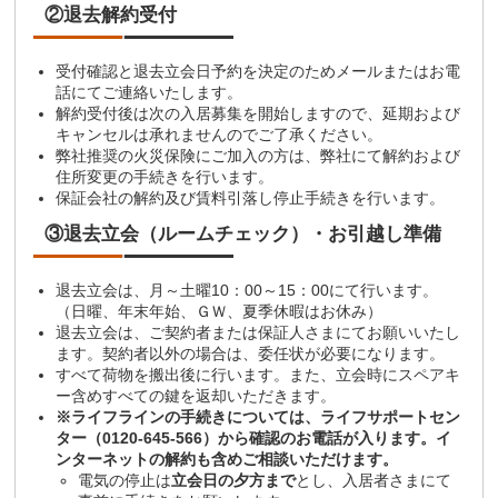
②退去解約受付
受付確認と退去立会日予約を決定のためメールまたはお電
話にてご連絡いたします。
解約受付後は次の入居募集を開始しますので、延期および
キャンセルは承れませんのでご了承ください。
弊社推奨の火災保険にご加入の方は、弊社にて解約および
住所変更の手続きを行います。
保証会社の解約及び賃料引落し停止手続きを行います。
③退去立会（ルームチェック）・お引越し準備
退去立会は、月～土曜10：00～15：00にて行います。
（日曜、年末年始、ＧＷ、夏季休暇はお休み）
退去立会は、ご契約者または保証人さまにてお願いいたし
ます。契約者以外の場合は、委任状が必要になります。
すべて荷物を搬出後に行います。また、立会時にスペアキ
ー含めすべての鍵を返却いただきます。
※ライフラインの手続きについては、ライフサポートセン
ター（0120-645-566）から確認のお電話が入ります。イ
ンターネットの解約も含めご相談いただけます。
電気の停止は
立会日の夕方まで
とし、入居者さまにて