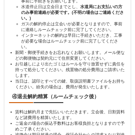
事前に手続きをお願いします。
水道停止日は立会日までとし、
水道局にお支払いの方
のみ事前連絡が必要です。(不明の場合はご連絡くださ
い。)
ガスの解約停止は立会いが必要となりますので、事前
に連絡しルームチェック前に完了してください。
インターネットの解約は早目に手続きいただき、工事
が必要な場合はルームチェック前に完了してくださ
い。
新聞・郵便手続きをお忘れなくお願いします。メール便な
どの郵便物は契約元にて住所変更してください。
お引越しにより出たゴミはルールを守り放置せずに責任を
持って処分してください。残置物の処分費用はご請求いた
します。
当日は、認印とすべての鍵、取扱説明書ファイルをお持ち
ください。紛失の場合は、費用が発生いたします。
④退去解約精算（ルームチェック後）
賃料は解約月まで先払いいただきます。立会後、日割賃料
など諸費用を精算いたします。
ご返金の場合の振込手数料はお客様負担となりますので予
めご了承ください。
追徴金は期日超過の場合、保証会社からの請求となり別途